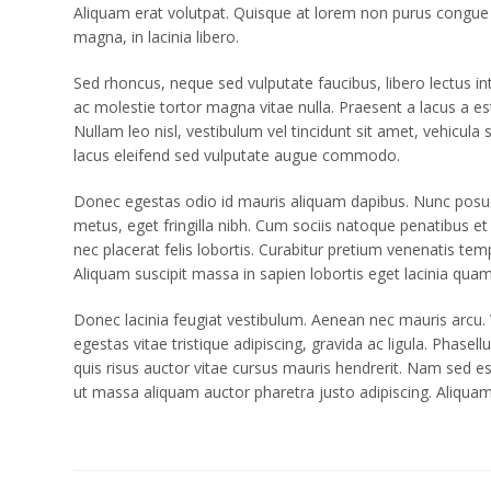
Aliquam erat volutpat. Quisque at lorem non purus congue 
magna, in lacinia libero.
Sed rhoncus, neque sed vulputate faucibus, libero lectus i
ac molestie tortor magna vitae nulla. Praesent a lacus a es
Nullam leo nisl, vestibulum vel tincidunt sit amet, vehicula
lacus eleifend sed vulputate augue commodo.
Donec egestas odio id mauris aliquam dapibus. Nunc posuere du
metus, eget fringilla nibh. Cum sociis natoque penatibus et
nec placerat felis lobortis. Curabitur pretium venenatis tem
Aliquam suscipit massa in sapien lobortis eget lacinia quam 
Donec lacinia feugiat vestibulum. Aenean nec mauris arcu. 
egestas vitae tristique adipiscing, gravida ac ligula. Phasel
quis risus auctor vitae cursus mauris hendrerit. Nam sed es
ut massa aliquam auctor pharetra justo adipiscing. Aliquam