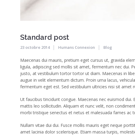
Standard post
23 octobre 2014
Humans Connexion
Blog
Maecenas dui mauris, pretium eget cursus ut, gravida elemen
ligula, adipiscing sed mollis sit amet, fermentum nec dui. 
justo, at vestibulum tortor tortor ut diam. Maecenas in lib
augue in velit elementum dictum. Proin urna lacus, vehicula s
fermentum eget est. Sed vestibulum ultricies nisi sit amet 
Ut faucibus tincidunt congue. Maecenas nec euismod dui. Eti
mattis leo sollicitudin. Aliquam et nunc velit, non condim
morbi tristique senectus et netus et malesuada fames ac t
Nullam vitae dui dui. Fusce mollis mauris eget neque portti
amet lacinia dolor scelerisque. Etiam massa turpis, molesti