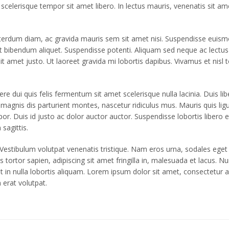
scelerisque tempor sit amet libero. In lectus mauris, venenatis sit
nterdum diam, ac gravida mauris sem sit amet nisi. Suspendisse euismo
t bibendum aliquet. Suspendisse potenti. Aliquam sed neque ac lectus t
 sit amet justo. Ut laoreet gravida mi lobortis dapibus. Vivamus et nisl
i quis felis fermentum sit amet scelerisque nulla lacinia. Duis libero v
 magnis dis parturient montes, nascetur ridiculus mus. Mauris quis li
por. Duis id justo ac dolor auctor auctor. Suspendisse lobortis libero 
sagittis.
Vestibulum volutpat venenatis tristique. Nam eros urna, sodales eget b
lus tortor sapien, adipiscing sit amet fringilla in, malesuada et lacus.
t in nulla lobortis aliquam. Lorem ipsum dolor sit amet, consectetur ad
 erat volutpat.