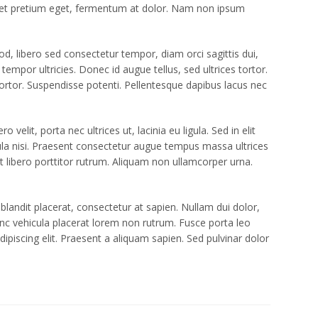
 amet pretium eget, fermentum at dolor. Nam non ipsum
d, libero sed consectetur tempor, diam orci sagittis dui,
empor ultricies. Donec id augue tellus, sed ultrices tortor.
 tortor. Suspendisse potenti. Pellentesque dapibus lacus nec
elit, porta nec ultrices ut, lacinia eu ligula. Sed in elit
gula nisi. Praesent consectetur augue tempus massa ultrices
et libero porttitor rutrum. Aliquam non ullamcorper urna.
landit placerat, consectetur at sapien. Nullam dui dolor,
 Nunc vehicula placerat lorem non rutrum. Fusce porta leo
ipiscing elit. Praesent a aliquam sapien. Sed pulvinar dolor