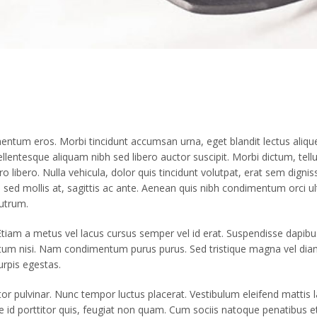
tum eros. Morbi tincidunt accumsan urna, eget blandit lectus aliquet 
Pellentesque aliquam nibh sed libero auctor suscipit. Morbi dictum, te
ero libero. Nulla vehicula, dolor quis tincidunt volutpat, erat sem dig
ed mollis at, sagittis ac ante. Aenean quis nibh condimentum orci ultri
rutrum.
am a metus vel lacus cursus semper vel id erat. Suspendisse dapibus p
entum nisi. Nam condimentum purus purus. Sed tristique magna vel diam
urpis egestas.
tor pulvinar. Nunc tempor luctus placerat. Vestibulum eleifend mattis
e id porttitor quis, feugiat non quam. Cum sociis natoque penatibus e