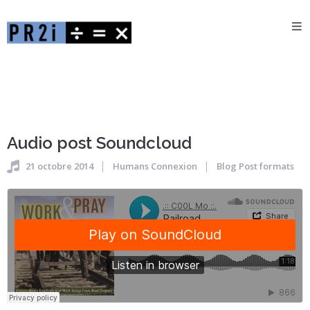
L’ENTREPRISE
MÉTIER
ATOUTS
OFFRES
Audio post Soundcloud
RECRUTEMENT
21 octobre 2014
Humans Connexion
Blog
Post formats
CONTACT
Votre
droit
à
l’oubli
SUPPORT