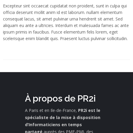
Excepteur sint occaecat cupidatat non proident, sunt in culpa qui
officia deserunt mollit anim id est laborum. nullam elementum
consequat lacus, sit amet pulvinar urna hendrerit sit amet. Sed
aliquam eu ante a ultricies. Interdum et malesuada fames ac ante
ipsum primis in faucibus. Fusce elementum felis lorem, eget
scelerisque enim blandit quis. Praesent luctus pulvinar sollicitudin.
À propos de PR2i
A Paris et en Ile-de-France,
PR2i est le
spécialiste de la mise à disposition
d’Informaticiens en temps
partagé
auprès des PME-PMI, des